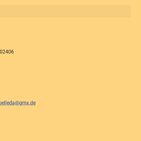
402406
koelleda@gmx.de